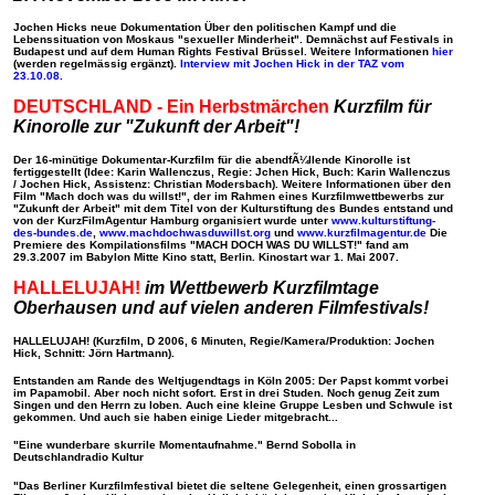
Jochen Hicks neue Dokumentation Über den politischen Kampf und die
Lebenssituation von Moskaus "sexueller Minderheit".
Demnächst auf Festivals in
Budapest und auf dem Human Rights Festival Brüssel. Weitere Informationen
hier
(werden regelmässig ergänzt).
Interview mit Jochen Hick in der TAZ vom
23.10.08
.
DEUTSCHLAND - Ein Herbstmärchen
Kurzfilm für
Kinorolle zur "Zukunft der Arbeit"!
Der 16-minütige Dokumentar-Kurzfilm für die abendfÃ¼llende Kinorolle ist
fertiggestellt (Idee: Karin Wallenczus, Regie: Jchen Hick, Buch: Karin Wallenczus
/ Jochen Hick, Assistenz: Christian Modersbach). Weitere Informationen über den
Film "Mach doch was du willst!", der im Rahmen eines Kurzfilmwettbewerbs zur
"Zukunft der Arbeit" mit dem Titel von der Kulturstiftung des Bundes entstand und
von der KurzFilmAgentur Hamburg organisiert wurde unter
www.kulturstiftung-
des-bundes.de
,
www.machdochwasduwillst.org
und
www.kurzfilmagentur.de
Die
Premiere des Kompilationsfilms "MACH DOCH WAS DU WILLST!" fand am
29.3.2007 im Babylon Mitte Kino statt
, Berlin. Kinostart war 1. Mai 2007.
HALLELUJAH!
im Wettbewerb Kurzfilmtage
Oberhausen und auf vielen anderen Filmfestivals!
HALLELUJAH! (Kurzfilm, D 2006, 6 Minuten, Regie/Kamera/Produktion: Jochen
Hick, Schnitt: Jörn Hartmann).
Entstanden am Rande des Weltjugendtags in Köln 2005: Der Papst kommt vorbei
im Papamobil. Aber noch nicht sofort. Erst in drei Studen. Noch genug Zeit zum
Singen und den Herrn zu loben. Auch eine kleine Gruppe Lesben und Schwule ist
gekommen. Und auch sie haben einige Lieder mitgebracht...
"Eine wunderbare skurrile Momentaufnahme."
Bernd Sobolla in
Deutschlandradio Kultur
"Das Berliner Kurzfilmfestival bietet die seltene Gelegenheit, einen grossartigen