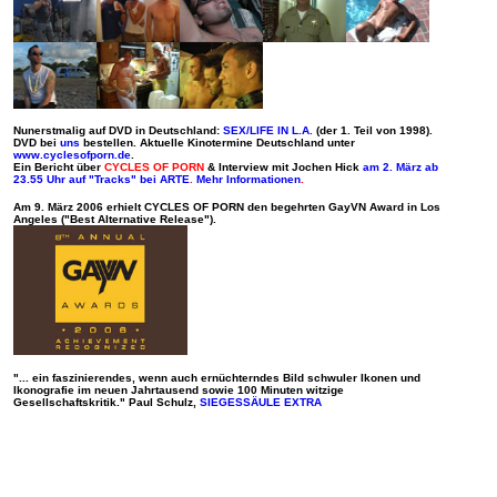
Nun
erstmalig auf DVD in Deutschland:
SEX/LIFE IN L.A.
(der 1. Teil von 1998).
DVD bei
uns
bestellen.
Aktuelle Kinotermine Deutschland unter
www.cyclesofporn.de
.
Ein Bericht über
CYCLES OF PORN
& Interview mit Jochen Hick
am 2. März ab
23.55 Uhr auf "Tracks" bei ARTE
.
Mehr Informationen
.
Am 9. März 2006 erhielt CYCLES OF PORN den begehrten GayVN Award in Los
Angeles ("Best Alternative Release")
.
"... ein faszinierendes, wenn auch ernüchterndes Bild schwuler Ikonen und
Ikonografie im neuen Jahrtausend sowie 100 Minuten witzige
Gesellschaftskritik."
Paul Schulz,
SIEGESSÄULE EXTRA