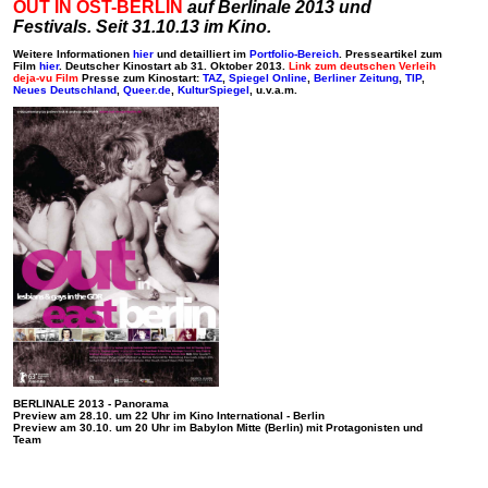
OUT IN OST-BERLIN
auf
Berlinale 2013 und
Festivals. Seit 31.10.13 im Kino.
Weitere Informationen
hier
und detailliert im
Portfolio-Bereich
. Presseartikel zum
Film
hier
.
Deutscher Kinostart ab 31. Oktober 2013.
Link zum deutschen Verleih
deja-vu Film
Presse zum Kinostart:
TAZ
,
Spiegel Online
,
Berliner Zeitung
,
TIP
,
Neues Deutschland
,
Queer.de
,
KulturSpiegel
, u.v.a.m.
BERLINALE 2013 - Panorama
Preview am 28.10. um 22 Uhr im Kino International - Berlin
Preview am 30.10. um 20 Uhr im Babylon Mitte (Berlin) mit Protagonisten und
Team