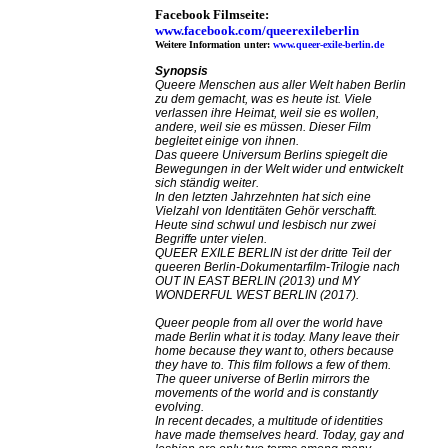
Facebook Filmseite:
www.facebook.com/queerexileberlin
Weitere Information unter:
www.queer-exile-berlin.de
Synopsis
Queere Menschen aus aller Welt haben Berlin
zu dem gemacht, was es heute ist. Viele
verlassen ihre Heimat, weil sie es wollen,
andere, weil sie es müssen. Dieser Film
begleitet einige von ihnen.
Das queere Universum Berlins spiegelt die
Bewegungen in der Welt wider und entwickelt
sich ständig weiter.
In den letzten Jahrzehnten hat sich eine
Vielzahl von Identitäten Gehör verschafft.
Heute sind schwul und lesbisch nur zwei
Begriffe unter vielen.
QUEER EXILE BERLIN ist der dritte Teil der
queeren Berlin-Dokumentarfilm-Trilogie nach
OUT IN EAST BERLIN (2013) und MY
WONDERFUL WEST BERLIN (2017).
Queer people from all over the world have
made Berlin what it is today. Many leave their
home because they want to, others because
they have to. This film follows a few of them.
The queer universe of Berlin mirrors the
movements of the world and is constantly
evolving.
In recent decades, a multitude of identities
have made themselves heard. Today, gay and