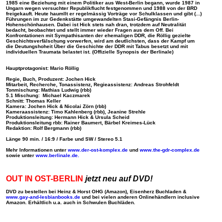
1985 eine Beziehung mit einem Politiker aus West-Berlin begann, wurde 1987 in
Ungarn wegen versuchter Republikflucht festgenommen und 1988 von der BRD
freigekauft. Heute haumllt er regelmässig Vorträge vor Schulklassen und gibt (...)
Führungen im zur Gedenkstätte umgewandelten Stasi-Gefängnis Berlin-
Hohenschönhausen. Dabei ist Hick stets nah dran, trotzdem auf Neutralität
bedacht, beobachtet und stellt immer wieder Fragen aus dem Off. Bei
Konfrontationen mit Sympathisanten der ehemaligen DDR, die Röllig gezielte
Geschichtsverfälschung vorwerfen, wird am deutlichsten, dass der Kampf um
die Deutungshoheit Über die Geschichte der DDR mit Tabus besetzt und mit
individuellen Traumata belastet ist. (Offizielle Synopsis der Berlinale)
Hauptprotagonist: Mario Röllig
Regie, Buch, Produzent: Jochen Hick
Mitarbeit, Recherche, Tonassistenz, Regieassistenz: Andreas Strohfeldt
Tonmischung: Mathias Ludwig (rbb)
5.1 Mischung: Michael Kaczmarek
Schnitt: Thomas Keller
Kamera: Jochen Hick & Nicolai Zörn (rbb)
Kameraassistenz: Timo Kahlenberg (rbb), Jeanine Strehle
Produktionsleitung: Hermann Hick & Ursula Scheid
Produktionsleitung rbb: Rainer Baumert, Bärbel Kreimes-Lück
Redaktion: Rolf Bergmann (rbb)
Länge 90 min. / 16:9 / Farbe und SW / Stereo 5.1
Mehr Informationen unter
www.der-ost-komplex.de
und
www.the-gdr-complex.de
sowie unter
www.berlinale.de.
OUT IN OST-BERLIN
jetzt neu auf DVD!
DVD zu bestellen be
i
Heinz & Horst OHG (Amazon), Eisenherz Buchladen
&
www.gay-and-lesbianbooks.de
und bei vielen anderen Onlinehändlern inclusive
Amazon. Erhältlich u.a. auch in Schwulen Buchläden.