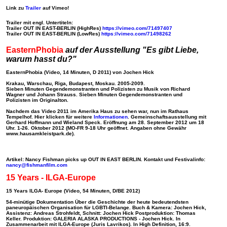
Link zu
Trailer
auf Vimeo!
Trailer mit engl. Untertiteln:
Trailer OUT IN EAST-BERLIN (HighRes)
https://vimeo.com/71497407
Trailer OUT IN EAST-BERLIN (LowRes)
https://vimeo.com/71498262
EasternPhobia
auf der Ausstellung "Es gibt Liebe,
warum hasst du?"
EasternPhobia
(Video, 14 Minuten, D 2011) von Jochen Hick
Krakau, Warschau, Riga, Budapest, Moskau. 2005-2009.
Sieben Minuten Gegendemonstranten und Polizisten zu Musik von Richard
Wagner und Johann Strauss. Sieben Minuten Gegendemonstranten und
Polizisten im Originalton.
Nachdem das Video 2011 im Amerika Haus zu sehen war, nun im Rathaus
Tempelhof. Hier klicken für weitere
Informationen
. Gemeinschaftsausstellung mit
Gerhard Hoffmann und Wieland Speck.
Eröffnung am 28. September 2012 um 18
Uhr.
1-26. Oktober 2012 (MO-FR 9-18 Uhr geöffnet. Angaben ohne Gewähr
www.hausamkleistpark.de).
Artikel: Nancy Fishman picks up OUT IN EAST BERLIN
.
Kontakt und Festivalinfo:
nancy@fishmanfilm.com
15 Years - ILGA-Europe
15 Years ILGA- Europe
(Video, 54 Minuten, D/BE 2012)
54-minütige Dokumentation Über die Geschichte der heute bedeutendsten
paneuropäischen Organisation für LGBTI-Belange. Buch & Kamera: Jochen Hick,
Assistenz: Andreas Strohfeldt, Schnitt: Jochen Hick Postproduktion: Thomas
Keller. Produktion: GALERIA ALASKA PRODUCTIONS - Jochen Hick. In
Zusammenarbeit mit ILGA-Europe (Juris Lavrikos). In High Definition, 16:9.