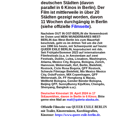
deutschen Städten (davon
parallel in 6 Kinos in Berlin). Der
Film ist mittlerweile in über 20
Städten gezeigt worden, davon
11 Wochen durchgängig in Berlin
(siehe offizielle
Filmseite
).
Nachdem OUT IN OST-BERLIN die Vorwendezeit
im Osten und MEIN WUNDERBARES WEST-
BERLIN das West-Berlin bis zum Mauerfall
beschrieb, geht es im dritten Teil um die Zeit
von 1990 bis heute, mit Schwerpunkt auf heute:
QUEER EXILE BERLIN, koproduziert mit rbb.
Seit Frühjahr/Sommer 2023 auf internationalen
Filmfestivals (u.a. in Amsterdam auf zwei
Festivals, Dublin, Lulea, Lissabon, Washington,
Atlanta, Mexico City, Bogota, Bologna, Zürich,
Hannover, Weiterstadt, Hof, Berlin, Bielefeld,
Rostock, Ciclo Rosa Bogota, QFF Rostock,
Schwule Filmtage Bielefeld, Mix Mexico Mexico
City, Oslo/Fusion, MIX Copenhagen, QFF
Weiterstadt, Dt. FF Hongkong & Macau,
WeWorld Bologna, Gender Bender Bologna,
Beijing QFF, SunnyBunny Kijv/Kiev, Chengdu,
Shenyang, Bangkok u.a.).
Deutscher Kinostart 18. April 2024 in 17
St&aumldten, davon in Berlin in 6 Kinos.
Bitte
gerne eine Mail an
mail@galeria-alaska.de
.
Offizielle Filmseite von QUEER EXILE BERLIN
mit Trailer, Kinoterminen, Kurzbiografien,
Kinotour:
https://www.queer-exile-berlin.de
.