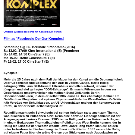
Offizielle Website des Films mit Kontakt zum Verleih!
Film auf Facebook: Der Ost-Komplex
!
Screenings @ 66. Berlinale / Panorama (2016)
Sa 13.02. 17:00 Kino International (E) (Premiere)
So 14.02. 14:30 CineStar 7 (E)
Mo 15.02. 16:00 Colosseum 1 (E)
Fr 19.02. 17:00 CineStar 7 (E)
Synopsis:
Mehr als 25 Jahre nach dem Fall der Mauer ist der Kampf um die Deutungshoheit
Über Geschichte und Bedeutung der DDR in vollem Gange. Mario Röllig,
Jahrgang 1967, aus SED-treuem Elternhaus und offen schwul, ist einer der
jüngsten und viel gefragter "DDR-Zeitzeuge". Er macht Führungen in dem zur
Gedenkstätte umgewandelten ehemaligen Stasi-Gefängnis Berlin-
Hohenschönhausen, in dem er selbst 1987 einsass. Der ehemalige Kellner am
Ost-Berliner Flughafen und spätere Zigarrenverkäufer im West-Berliner KaDeWe
hält Vorträge vor Schulklassen, an US-Universitäten und vor der konservativen
Partei, in der er heute selbst Mitglied ist.
Roumlllig macht sein Schwulsein bei seinen Auftritten stets auch zum Thema,
was bisweilen zu Irritationen führt. Denn eine schwule Liebesgeschichte ist der
Ausgangspunkt seines Dramas: 1985 lernte Röllig auf einer Reise nach Ungarn
in einem Budapester Thermalbad einen Politiker aus West-Berlin kennen, der in
Röllig die Lust auf den Westen weckte. Zwei Jahre lang trafen sich die beiden
unter fortwährender Beobachtung der Stasi in Ost-Berlin. 1987 versuchte Röllig
auf eigene Faust über die grüne Grenze von Südungarn nach Jugoslawien zu