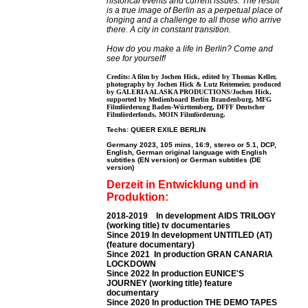
historical events and current issues. The result
is a true image of Berlin as a perpetual place of
longing and a challenge to all those who arrive
there. A city in constant transition.
How do you make a life in Berlin? Come and
see for yourself!
Credits: A film by Jochen Hick, edited by Thomas Keller,
photography by Jochen Hick & Lutz Reitemeier, produced
by GALERIA ALASKA PRODUCTIONS/Jochen Hick,
supported by Medienboard Berlin Brandenburg, MFG
Filmförderung Baden-Württemberg, DFFF Deutscher
Filmförderfonds, MOIN Filmförderung.
Techs: QUEER EXILE BERLIN
Germany 2023, 105 mins, 16:9, stereo or 5.1, DCP,
English, German original language with English
subtitles (EN version) or German subtitles (DE
version)
Derzeit in Entwicklung und in
Produktion:
2018-2019 In development AIDS TRILOGY
(working title) tv documentaries
Since 2019 In development UNTITLED (AT)
(feature documentary)
Since 2021 In production GRAN CANARIA
LOCKDOWN
Since 2022 In production EUNICE'S
JOURNEY (working title) feature
documentary
Since 2020 In production THE DEMO TAPES