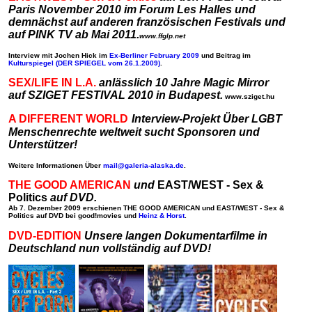
Paris November 2010 im Forum Les Halles und
demnächst auf anderen französischen Festivals und
auf PINK TV ab Mai 2011.
www.ffglp.net
Interview mit Jochen Hick im
Ex-Berliner February 2009
und Beitrag im
Kulturspiegel (DER SPIEGEL vom 26.1.2009)
.
SEX/LIFE IN L.A.
anlässlich 10 Jahre Magic Mirror
auf SZIGET FESTIVAL 2010 in Budapest.
www.sziget.hu
A DIFFERENT WORLD
Interview-Projekt Über LGBT
Menschenrechte weltweit sucht Sponsoren und
Unterstützer!
Weitere Informationen Über
mail@galeria-alaska.de
.
THE GOOD AMERICAN
und
EAST/WEST - Sex &
Politics
auf DVD.
Ab 7. Dezember 2009 erschienen
THE GOOD AMERICAN
und
EAST/WEST - Sex &
Politics
auf DVD bei good!movies und
Heinz & Horst
.
DVD-EDITION
Unsere langen Dokumentarfilme in
Deutschland nun vollständig auf DVD!