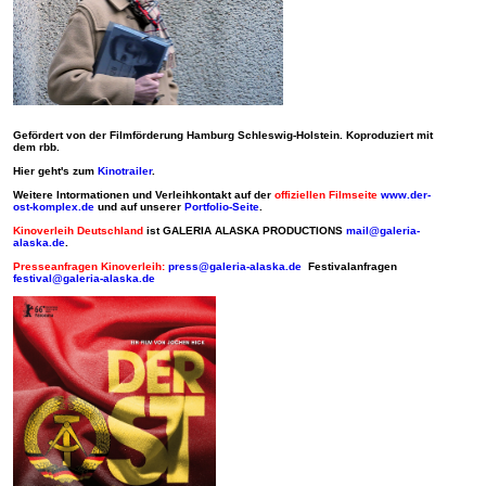
Gefördert von der Filmförderung Hamburg Schleswig-Holstein. Koproduziert mit
dem rbb.
Hier geht's zum
Kinotrailer
.
Weitere Intormationen und Verleihkontakt auf der
offiziellen Filmseite
www.der-
ost-komplex.de
und auf unserer
Portfolio-Seite
.
Kinoverleih Deutschland
ist GALERIA ALASKA PRODUCTIONS
mail@galeria-
alaska.de
.
Presseanfragen Kinoverleih:
press@galeria-alaska.de
Festivalanfragen
festival@galeria-alaska.de