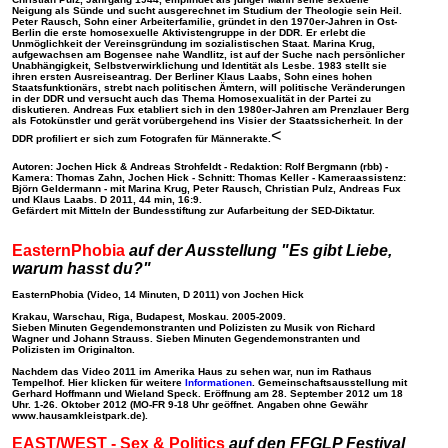
Neigung als Sünde und sucht ausgerechnet im Studium der Theologie sein Heil.
Peter Rausch, Sohn einer Arbeiterfamilie, gründet in den 1970er-Jahren in Ost-
Berlin die erste homosexuelle Aktivistengruppe in der DDR. Er erlebt die
Unmöglichkeit der Vereinsgründung im sozialistischen Staat. Marina Krug,
aufgewachsen am Bogensee nahe Wandlitz, ist auf der Suche nach persönlicher
Unabhängigkeit, Selbstverwirklichung und Identität als Lesbe. 1983 stellt sie
ihren ersten Ausreiseantrag. Der Berliner Klaus Laabs, Sohn eines hohen
Staatsfunktionärs, strebt nach politischen Ämtern, will politische Veränderungen
in der DDR und versucht auch das Thema Homosexualität in der Partei zu
diskutieren. Andreas Fux etabliert sich in den 1980er-Jahren am Prenzlauer Berg
als Fotokünstler und gerät vorübergehend ins Visier der Staatssicherheit. In der
<
DDR profiliert er sich zum Fotografen für Männerakte.
Autoren: Jochen Hick & Andreas Strohfeldt - Redaktion: Rolf Bergmann (rbb) -
Kamera: Thomas Zahn, Jochen Hick - Schnitt: Thomas Keller - Kameraassistenz:
Björn Geldermann - mit Marina Krug, Peter Rausch, Christian Pulz, Andreas Fux
und Klaus Laabs. D 2011, 44 min, 16:9.
Gefärdert mit Mitteln der Bundesstiftung zur Aufarbeitung der SED-Diktatur.
EasternPhobia
auf der Ausstellung "Es gibt Liebe,
warum hasst du?"
EasternPhobia
(Video, 14 Minuten, D 2011) von Jochen Hick
Krakau, Warschau, Riga, Budapest, Moskau. 2005-2009.
Sieben Minuten Gegendemonstranten und Polizisten zu Musik von Richard
Wagner und Johann Strauss. Sieben Minuten Gegendemonstranten und
Polizisten im Originalton.
Nachdem das Video 2011 im Amerika Haus zu sehen war, nun im Rathaus
Tempelhof. Hier klicken für weitere
Informationen
. Gemeinschaftsausstellung mit
Gerhard Hoffmann und Wieland Speck.
Eröffnung am 28. September 2012 um 18
Uhr.
1-26. Oktober 2012 (MO-FR 9-18 Uhr geöffnet. Angaben ohne Gewähr
www.hausamkleistpark.de).
EAST/WEST - Sex & Politics
auf den FFGLP Festival