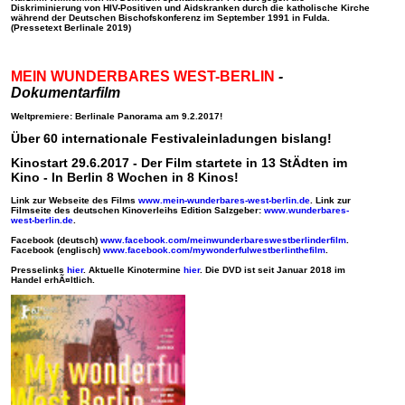
Diskriminierung von HIV-Positiven und Aidskranken durch die katholische Kirche
während der Deutschen Bischofskonferenz im September 1991 in Fulda.
(Pressetext Berlinale 2019)
MEIN WUNDERBARES WEST-BERLIN
-
Dokumentarfilm
Weltpremiere: Berlinale Panorama am 9.2.2017!
Über 60 internationale Festivaleinladungen bislang!
Kinostart 29.6.2017 - Der Film startete in 13 StÄdten im
Kino - In Berlin 8 Wochen in 8 Kinos!
Link zur Webseite des Films
www.mein-wunderbares-west-berlin.de
. Link zur
Filmseite des deutschen Kinoverleihs Edition Salzgeber:
www.wunderbares-
west-berlin.de
.
Facebook (deutsch)
www.facebook.com/meinwunderbareswestberlinderfilm
.
Facebook (englisch)
www.facebook.com/mywonderfulwestberlinthefilm
.
Presselinks
hier
. Aktuelle Kinotermine
hier
. Die DVD ist seit Januar 2018 im
Handel erhÃ¤ltlich.