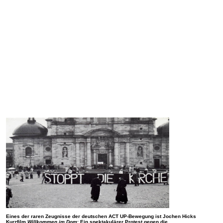
Eines der raren Zeugnisse der deutschen ACT UP-Bewegung ist Jochen Hicks
Kurzfilm
Willkommen im Dom
: Ein spektakulärer Protest gegen die