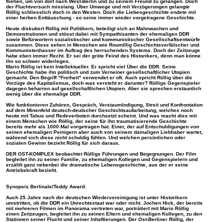
fliehen, um von dort nach West-Berlin und zu seinem Freund zu gelangen. Doch
der Fluchtversuch misslang. Über Umwege und mit Verzögerungen gelangte
Röllig schliesslich doch in den Westen. Doch die Liebesgeschichte endete mit
einer herben Enttäuschung - so seine immer wieder vorgetragene Geschichte.
Heute diskutiert Röllig mit Politikern, beteiligt sich an Mahnwachen und
Demonstrationen und stösst dabei mit Sympathisanten der ehemaligen DDR
sowie Befürwortern sozialistischer und kommunistischer Gesellschaftsentwürfe
zusammen. Diese sehen in Menschen wie Roumlllig Geschichtsverfälscher und
Kommunistenhasser im Auftrag des herrschenden Systems. Doch der Zeitzeuge
habe eben immer Recht. Er sei der gröte Feind des Historikers, denn man könne
ihn so schwer widerlegen.
Mario Röllig ist kein Intellektueller. Er spricht viel Über die DDR. Seine
Geschichte habe ihn politisch und zum Verneiner gesellschaftlicher Utopien
gemacht. Den Begriff "Freiheit" verwendet er oft. Auch spricht Röllig über die
Vorzüge des Kapitalismus, doch was versteht er darunter? Rölligs Gegenspieler
dagegen beharren auf gesellschaftlichen Utopien. Aber sie sprechen erstaunlich
wenig über die ehemalige DDR.
Wie funktionieren Zuhören, Gespräch, Verstaumlndigung, Streit und Konfrontation
auf dem Minenfeld deutsch-deutscher Geschichtsaufarbeitung, welches noch
heute mit Tabus und Redeverboten durchsetzt scheint. Und was macht dies mit
einem Menschen wie Röllig, der seine für ihn traumatisierende Geschichte
bereits mehr als 1000 Mal vorgetragen hat. Einer, der auf Entschuldigungen von
seinen ehemaligen Peinigern aber auch von seinem damaligen Liebhaber wartet,
während sich diese nicht schuldig fühlen. Und welchen persönlichen oder
sozialen Gewinn bezieht Röllig für sich daraus.
DER OST-KOMPLEX beobachtet Rölligs Führungen und Begegnungen. Der Film
begleitet ihn zu seiner Familie, zu ehemaligen Kollegen und Gegenspielern und
erzählt ganz nebenbei die dramatische Lebensgeschichte, aus der er seine
Antriebskraft bezieht.
Synopsis Berlinale/Teddy Award:
Auch 25 Jahre nach der deutschen Wiedervereinigung ist unter Historikern
umstritten, ob die DDR ein Unrechtsstaat war oder nicht. Jochen Hick, der bereits
mit mehreren Filmen im Panorama vertreten war, porträtiert mit Mario Röllig
einen Zeitzeugen, begleitet ihn zu seinen Eltern und ehemaligen Kollegen, zu den
Stationen seiner Flucht und seiner Inhaftierungen. Der Ost-Berliner Röllig, der