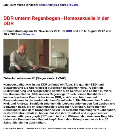
Link zum Video (english)
https://vimeo.com/52780191
DDR unterm Regenbogen - Homosexuelle in der
DDR
Erstausstrahlung a
m 10. November 2011 im
RBB
und am 5. August 2012 und
16.7.2013 auf
Phoenix
.
"Absolut sehenswert!" (Siegessäule, L-MAG)
Homosexualität war in der DDR anfangs ein Tabu. Sie galt der SED- und
Staatsführung als Überbleibsel bürgerlich-dekadenter Moral. Gegen die
Diskriminierung und Ausgrenzung setzten sich Schwule und Lesben zu Wehr.
Die Dokumentation „DDR unterm Regenbogen“ bietet einen Rückblick auf
lesbisch-schwule Geschichte in der DDR, erzählt von Nischen und
Ressentiments in der sozialistischen Gesellschaft. Die Filmemacher Jochen
Hick und Andreas Strohfeldt zeichnen die Lebensstationen von fünf Lesben und
Schwulen nach, die im Spannungsfeld zwischen Obrigkeit, herrschender
Sexualmoral und dem Drang nach sexueller Selbstbestimmung versucht haben,
in der DDR ihren Platz zu finden. Zur Zeit ihrer Kindheit und Jugend ist der
Homosexuellenparagraph §175 noch in Kraft. Während der Weimarer Republik
haben die Kommunisten ihn bekämpft. Nach dem Krieg brauchte es fast 20
Jahre, bis sie ihn abschafften.
Christian Pulz, Jahrgang 1944, empfindet als junger Mann seine sexuelle