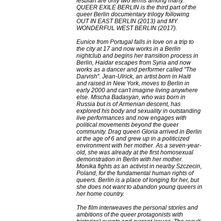
lesbian are only two terms among many.
QUEER EXILE BERLIN is the third part of the
queer Berlin documentary trilogy following
OUT IN EAST BERLIN (2013) and MY
WONDERFUL WEST BERLIN (2017).
Eunice from Portugal falls in love on a trip to
the city at 17 and now works in a Berlin
nightclub and begins her transition process in
Berlin, Haidar escapes from Syria and now
works as a dancer and performer called "The
Darvish". Jean-Ulrick, an artist born in Haiti
and raised in New York, moves to Berlin in
early 2000 and can't imagine living anywhere
else. Mischa Badasyan, who was born in
Russia but is of Armenian descent, has
explored his body and sexuality in outstanding
live performances and now engages with
political movements beyond the queer
community. Drag queen Gloria arrived in Berlin
at the age of 6 and grew up in a politicized
environment with her mother. As a seven-year-
old, she was already at the first homosexual
demonstration in Berlin with her mother.
Monika fights as an activist in nearby Szczecin,
Poland, for the fundamental human rights of
queers. Berlin is a place of longing for her, but
she does not want to abandon young queers in
her home country.
The film interweaves the personal stories and
ambitions of the queer protagonists with