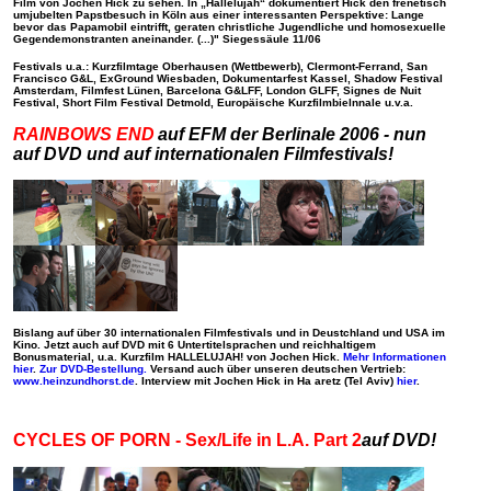
Film von Jochen Hick zu sehen. In „Hallelujah“ dokumentiert Hick den frenetisch
umjubelten Papstbesuch in Köln aus einer interessanten Perspektive: Lange
bevor das Papamobil eintrifft, geraten christliche Jugendliche und homosexuelle
Gegendemonstranten aneinander. (...)"
Siegessäule 11/06
Festivals u.a.: Kurzfilmtage Oberhausen (Wettbewerb), Clermont-Ferrand, San
Francisco G&L, ExGround Wiesbaden, Dokumentarfest Kassel, Shadow Festival
Amsterdam, Filmfest Lünen, Barcelona G&LFF, London GLFF, Signes de Nuit
Festival, Short Film Festival Detmold, Europäische Kurzfilmbielnnale u.v.a.
R
AINBOWS END
auf EFM der Berlinale 2006 - nun
auf DVD und auf internationalen Filmfestivals!
Bislang auf über 30 internationalen Filmfestivals und in Deustchland und USA im
Kino. Jetzt auch auf DVD mit 6 Untertitelsprachen und reichhaltigem
Bonusmaterial, u.a. Kurzfilm HALLELUJAH! von Jochen Hick.
Mehr Informationen
hier
.
Zur DVD-Bestellung.
Versand auch über unseren deutschen Vertrieb:
www.heinzundhorst.de
. Interview mit Jochen Hick in Ha aretz (Tel Aviv)
hier
.
CYCLES OF PORN - Sex/Life in L.A. Part 2
auf DVD!